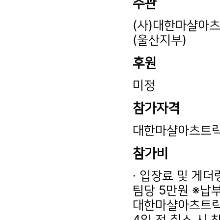
주관
(사)대한마샬아츠
(울산지부)
후원
미정
참가자격
대한마샬아츠트릭킹
참가비
· 입장료 및 게더
팀당 5만원 ※납부
대한마샬아츠트릭킹
4일 전 취소 시 