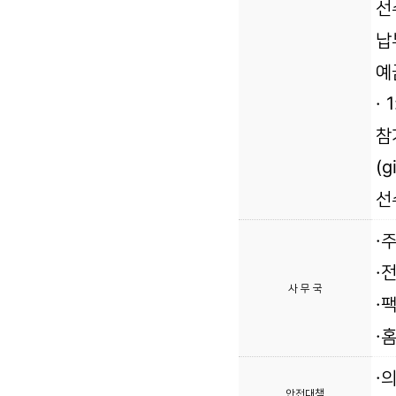
선
납
예
·
참
(g
선
·
·
사 무 국
·팩
·홈
·
안전대책