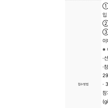
①
입
②
③
이메
※
·
·
2
· 
접수방법
참
(g