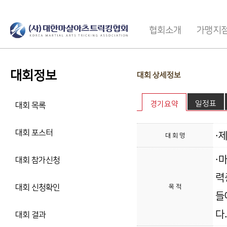
협회소개
가맹지
대회정보
대회 상세정보
일정표
경기요약
대회 목록
대회 포스터
·
대 회 명
·
대회 참가신청
력
대회 신청확인
목 적
들
다
대회 결과