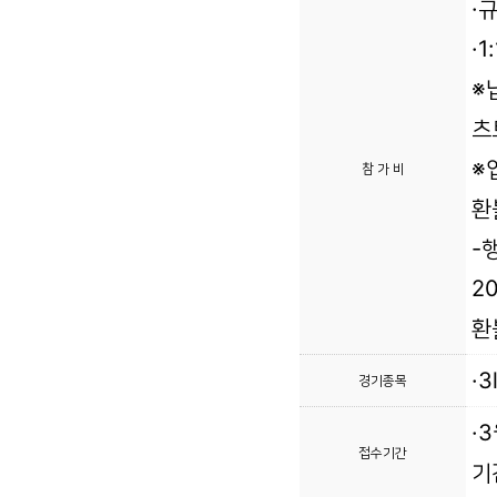
·
·
※
츠
※
참 가 비
환
-
2
환
·3
경기종목
·
접수기간
기