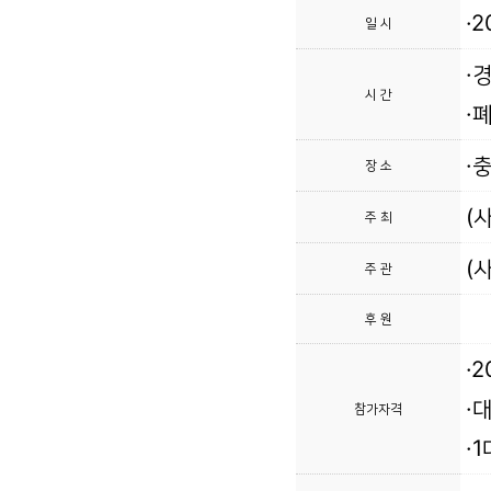
·
일 시
·
시 간
·
·
장 소
(
주 최
(
주 관
후 원
·
·
참가자격
·