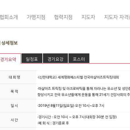
협회소개
가맹지점
협력지점
지도자
지도자 자격
 상세정보
일정표
경기요강
포스터
경기요약
대 회 명
·(신한대학교) 세계평화페스티벌 전국마샬아츠트릭킹대회
·마샬아츠 트릭킹 및 아크로바틱을 통해 자라나는 유소년 및 성
목 적
향상시키고 전국 유소년들에게 운동을 통해 21세기 건강사회의 
일 시
·2019년 8월11일(일요일) 오전 10시~오후 7시
·경기시간 : 오전 10시 ~ 오후 7시(대회장 30분 전 입장)
시 간
·폐 회 식 : 경기종료 후