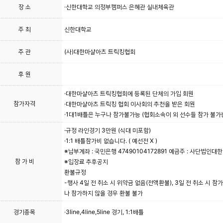
장 소
·신한대학교 의정부캠퍼스 은혜관 실내체육관
주 최
신한대학교
주 관
(사)대한마샬아츠 트릭킹협회
후 원
·대한마샬아츠 트릭킹협회에 등록된 단체의 가입 회원
참가자격
·대한마샬아츠 트릭킹 협회 이사회의 추천을 받은 회원
·1대1배틀은 누구나 참가불가능 (협회소속이 외 선수들 참가 불가
·규정 라인경기 3만원 (식대 미포함)
·1:1 배틀참가비 없습니다. ( 예선전 X )
※납부계좌 : 국민은행 47490104172891 예금주 : 사단법
참 가 비
※입장료 추후공지
환불규정
-행사 4일 전 취소 시 위약금 없음(전액환불), 3일 전 취소 시 참가
나 참가하지 않을 경우 환불 불가
경기종목
·3line,4line,5line 경기, 1:1배틀