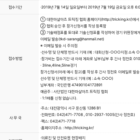
접수기간
·2019년 7월 14일 일요일부터 2019년 7월 19일 금요일 오후 
① 대한마샬아츠 트릭킹 협회 홈페이지(http://tricking.kr/)
② 협회 승인 후 참가신청서를 작성 등록함
③ 기술배점표를 토대로 기술신청표를 작성하여 경기 위원장에
이메일 발송(tkd-sarang@hanmail.net)
※ 이메일 발송 시 주의점
·선수명 및 단체명 반드시 기재 (예 : 대회신청-○○○지점 소속 ○
접수방법
·참가비는 접수기간 내 아래 계좌로 납부(납부 후 간사 정천호 010
· 3line,4line,5line경기
참가신청서(아래 예시 참고)를 작성 후 간사 정천호 이메일로 발송(gi
선수명 및 단체명 반드시 기재 (예 : 소속 ○○○)
납부계좌 : 국민은행 47490104172891
예금주 : 사단법인 대한마샬아츠 트릭킹 협회
· 1:1배틀 신청 없습니다.
·주소: 대전광역시 서구 둔산동 1286 B1
·전화번호: 042)471-7708 , 010-2937-1005(간사 정천호)
사 무 국
·팩스: 042)471-7718
·홈페이지주소 : http://tricking.kr/
·의료진 및 안전요원 현장배치