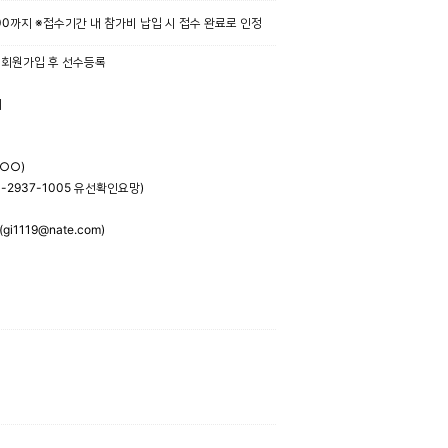
6:00까지 ※접수기간 내 참가비 납입 시 접수 완료로 인정
에서 회원가입 후 선수등록
게
○○)
-2937-1005 유선확인요망)
1119@nate.com)